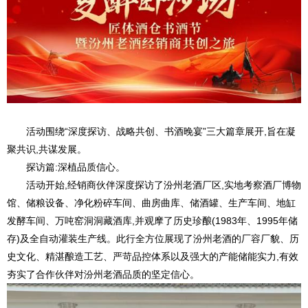
活动围绕“深度探访、战略共创、书酒晚宴”三大篇章展开,旨在凝
聚共识,共谋发展。
探访篇:深植品质信心。
活动开始,经销商伙伴深度探访了汾州老酒厂区,实地考察酒厂博物
馆、储粮设备、净化粉碎车间、曲房曲库、储酒罐、生产车间、地缸
发酵车间、万吨窑洞洞藏酒库,并观摩了历史珍酿(1983年、1995年储
存)及全自动灌装生产线。此行全方位展现了汾州老酒的厂容厂貌、历
史文化、精湛酿造工艺、严苛品控体系以及强大的产能储能实力,有效
夯实了合作伙伴对汾州老酒品质的坚定信心。