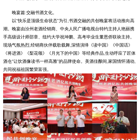
晚宴篇:交融书酒文化。
以“快乐是顶级生命状态”为引,书酒交融的共创晚宴将活动推向高
潮。晚宴由汾州老酒经销商、中央人民广播电视台特约主持人艳丽携
手高级设计师邵章、纽约大学祝坤鹏、高考毕业生董恩侨联袂主持。
现场气氛热烈,经销商伙伴载歌载舞,深情演绎《读中国》《中国话》
《将进酒》《梨花颂》《月光下的中国》等经典作品,生动呼应了匠体
酒仓“让饮酒像读书一样高雅”的品牌使命。美酒佳酿间,家国情怀涌动,
共同祝福祖国繁荣富强。