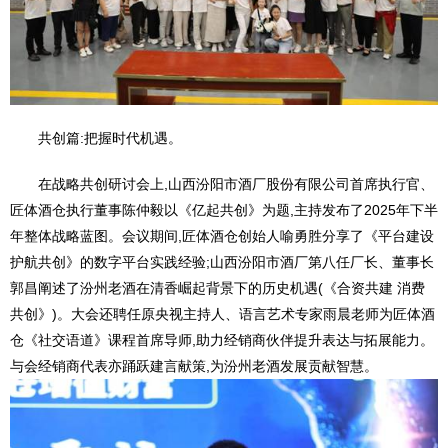
共创篇:把握时代机遇。
在战略共创研讨会上,山西汾阳市酒厂股份有限公司首席执行官、
匠体酒仓执行董事陈仲毅以《亿起共创》为题,主持发布了2025年下半
年整体战略蓝图。会议期间,匠体酒仓创始人喻勇胜分享了《平台建设
护航共创》的数字平台实践经验;山西汾阳市酒厂第八任厂长、董事长
郭昌阐述了汾州老酒在清香崛起背景下的历史机遇(《合资共建 消费
共创》)。大会还聘任原央视主持人、语言艺术专家雨晨老师为匠体酒
仓《社交语道》课程首席导师,助力经销商伙伴提升表达与拓展能力。
与会经销商代表亦踊跃建言献策,为汾州老酒发展贡献智慧。